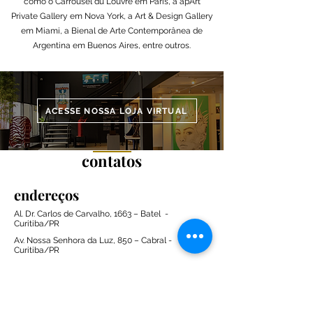
como o Carrousel du Louvre em Paris, a apArt
Private Gallery em Nova York, a Art & Design Gallery
em Miami, a Bienal de Arte Contemporânea de
Argentina em Buenos Aires, entre outros.
ACESSE NOSSA LOJA VIRTUAL
contatos
endereços
Al. Dr. Carlos de Carvalho, 1663 – Batel -
Curitiba/PR
Av. Nossa Senhora da Luz, 850 – Cabral -
Curitiba/PR
telefone
e-mail
artestil@artestil.com.br
(41) 9 9274-5443
(41) 9 9634-2707