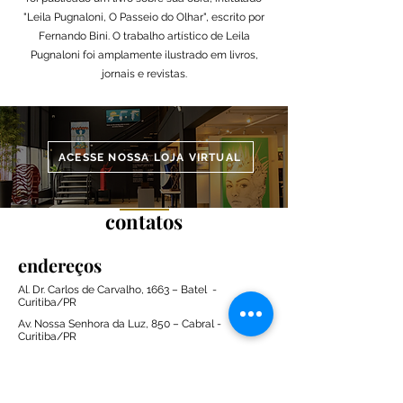
"Leila Pugnaloni, O Passeio do Olhar", escrito por
Fernando Bini. O trabalho artístico de Leila
Pugnaloni foi amplamente ilustrado em livros,
jornais e revistas.
ACESSE NOSSA LOJA VIRTUAL
contatos
endereços
Al. Dr. Carlos de Carvalho, 1663 – Batel -
Curitiba/PR
Av. Nossa Senhora da Luz, 850 – Cabral -
Curitiba/PR
telefone
e-mail
artestil@artestil.com.br
(41) 9 9274-5443