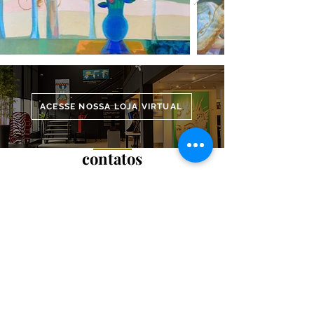
ACESSE NOSSA LOJA VIRTUAL
contatos
endereços
Al. Dr. Carlos de Carvalho, 1663 – Batel -
Curitiba/PR
Av. Nossa Senhora da Luz, 850 – Cabral -
Curitiba/PR
telefone
e-mail
artestil@artestil.com.br
(41) 9 9274-5443
(41) 9 9634-2707