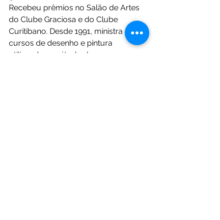
Recebeu prêmios no Salão de Artes 
do Clube Graciosa e do Clube 
Curitibano. Desde 1991, ministra 
cursos de desenho e pintura 
utilizando o método de 
desenvolvimento do hemisfério 
direito do cérebro, no Pró-Criar 
Espaço Cultural, em seu ateliê. O 
pintor também faz acompanhamento 
técnico para artistas nos estilos: 
realista, impressionista, abstracionista 
e expressionista, em seu ateliê em 
Curitiba.
ELIZABETH TITTON
Elizabeth Titton nasceu em São Paulo 
(1949) e mudou-se para Curitiba em 
1957. Mestre em educação, 
especialista em Sociologia e 