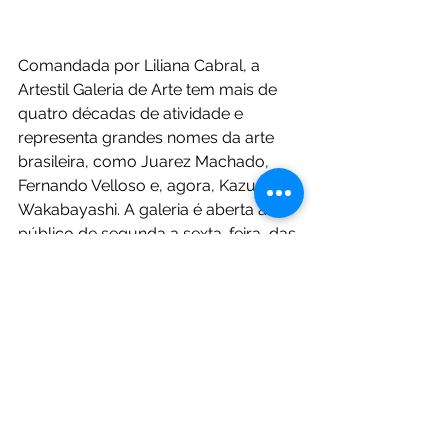
Comandada por Liliana Cabral, a 
Artestil Galeria de Arte tem mais de 
quatro décadas de atividade e 
representa grandes nomes da arte 
brasileira, como Juarez Machado, 
Fernando Velloso e, agora, Kazuo 
Wakabayashi. A galeria é aberta ao 
público de segunda a sexta-feira, das 
9h30 às 18h30, e aos sábados, das 
9h30 às 13h30. 
Serviço:
Exposição Kazuo Wakabayashi
Artestil Galeria de Arte
Alameda Carlos de Carvalho, 1663
Horários: de segunda a sexta-feira, 