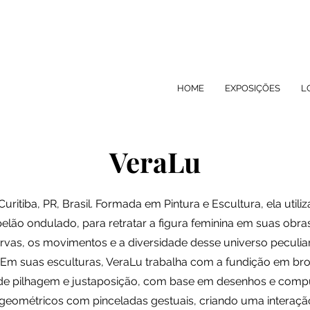
HOME
EXPOSIÇÕES
L
VeraLu
ritiba, PR, Brasil. Formada em Pintura e Escultura, ela util
pelão ondulado, para retratar a figura feminina em suas obra
curvas, os movimentos e a diversidade desse universo peculi
. Em suas esculturas, VeraLu trabalha com a fundição em b
s de pilhagem e justaposição, com base em desenhos e comput
eométricos com pinceladas gestuais, criando uma interação 