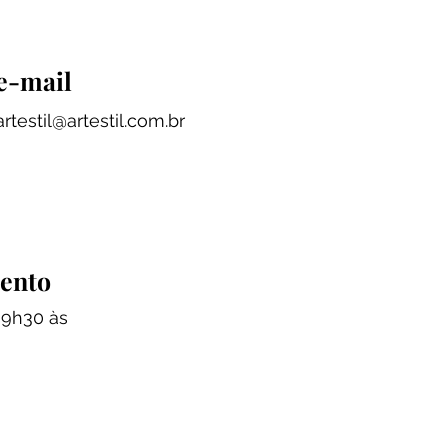
e-mail
artestil@artestil.com.br
mento
 9h30 às