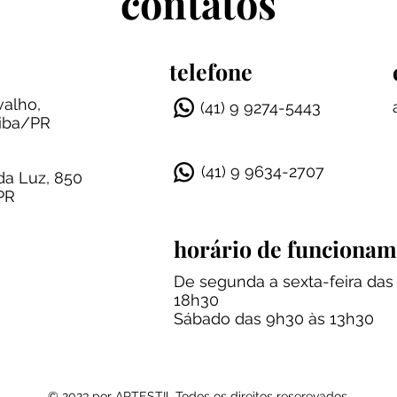
contatos
telefone
valho,
(41) 9 9274-5443
tiba/PR
(41) 9 9634-2707
da Luz, 850
/PR
horário de funciona
De segunda a sexta-feira das
18h30
Sábado das 9h30 às 13h30
© 2023 por ARTESTIl. Todos os direitos reserevados.